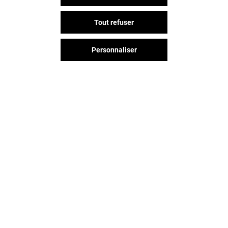
Tout refuser
Personnaliser
Vous avez quitté Villiers En Biere ?
L'aventure continue sur les
réseaux sociaux !