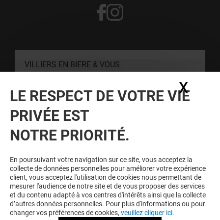
VILLIERS EN BIERE & VOUS
X
Masq
LE RESPECT DE VOTRE VIE
CONTACT
PRIVÉE EST
RESTER INFORMÉ
NOTRE PRIORITÉ.
Personne, nous disons bien personne, n'aime être mis à
l'écart. Inscrivez-vous à notre newsletter pour ne rien rater de
En poursuivant votre navigation sur ce site, vous acceptez la
notre actualité.
collecte de données personnelles pour améliorer votre expérience
client, vous acceptez l'utilisation de cookies nous permettant de
mesurer l'audience de notre site et de vous proposer des services
et du contenu adapté à vos centres d'intérêts ainsi que la collecte
Voir notre politique de protection des
d’autres données personnelles. Pour plus d'informations ou pour
données personelles
.
changer vos préférences de cookies,
veuillez cliquer ici.