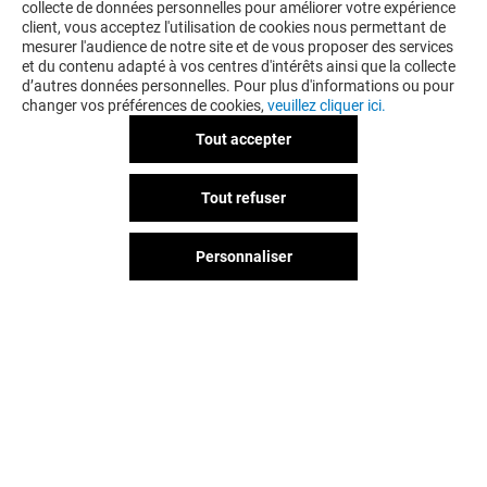
collecte de données personnelles pour améliorer votre expérience
client, vous acceptez l'utilisation de cookies nous permettant de
mesurer l'audience de notre site et de vous proposer des services
et du contenu adapté à vos centres d'intérêts ainsi que la collecte
d’autres données personnelles. Pour plus d'informations ou pour
changer vos préférences de cookies,
veuillez cliquer ici.
Tout accepter
WOK & DO
MC DONALD'S
Tout refuser
Ouvert
Ouvert
Personnaliser
Vous avez quitté Villiers En Biere ?
L'aventure continue sur les