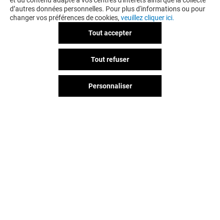
et du contenu adapté à vos centres d'intérêts ainsi que la collecte
d’autres données personnelles. Pour plus d'informations ou pour
changer vos préférences de cookies,
veuillez cliquer ici.
Tout accepter
FEU VERT SERVICES
DARTY
Tout refuser
Fermé
Fermé
Personnaliser
Vous avez quitté Villiers En Biere ?
L'aventure continue sur les
réseaux sociaux !