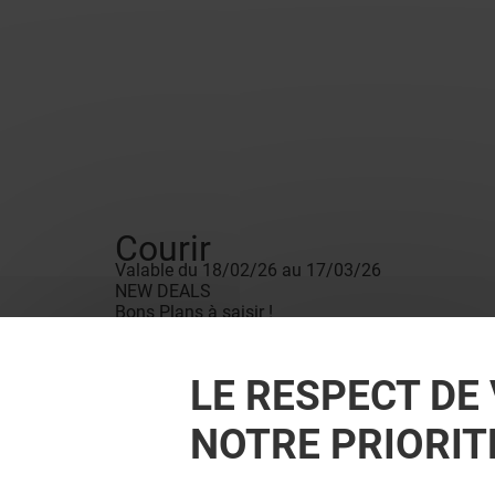
Courir
Valable du 18/02/26 au 17/03/26
NEW DEALS
Bons Plans à saisir !
Conditions de vente
*Voir conditions en magasin.
LE RESPECT DE 
NOTRE PRIORIT