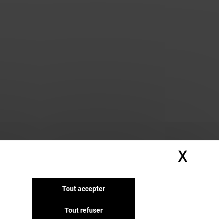
X
Masq
Tout accepter
Tout refuser